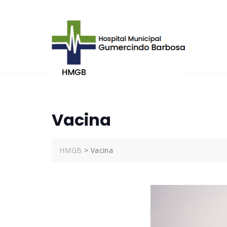
Skip
to
content
Vacina
HMGB
>
Vacina