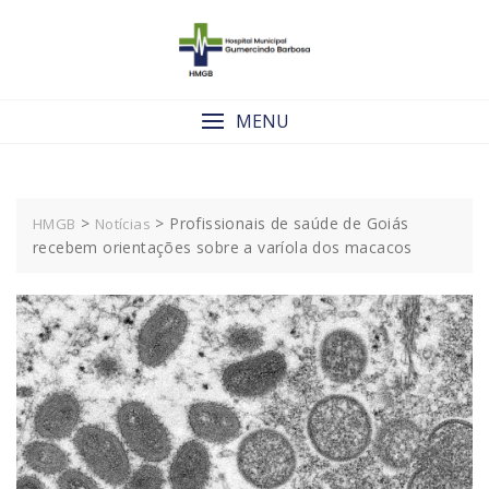
Skip
to
content
MENU
>
>
Profissionais de saúde de Goiás
HMGB
Notícias
recebem orientações sobre a varíola dos macacos