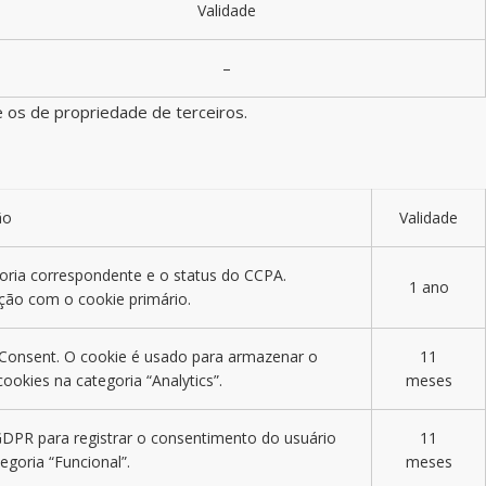
Validade
–
 os de propriedade de terceiros.
ão
Validade
oria correspondente e o status do CCPA.
1 ano
ão com o cookie primário.
e Consent. O cookie é usado para armazenar o
11
okies na categoria “Analytics”.
meses
GDPR para registrar o consentimento do usuário
11
egoria “Funcional”.
meses